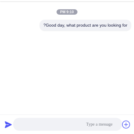
9:10 PM
Good day, what product are you looking for?
قایق ماهیگیری ماشین شاتل 46Kw شاتل LLDPE PE پلاستیک
کایاک
تجهیزات قالب گیری چرخشی
2023-11-16
565 views