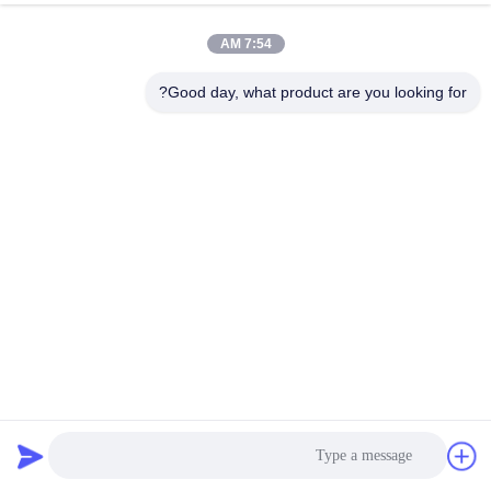
7:54 AM
Good day, what product are you looking for?
YINGCHUANG کاملا اتوماتیک دو محوری شاتل Rotomolding
Machine، بزرگ کوره آلات گچ چرخش برای مخازن ذخیره آب
پلاستیکی LLDPE
تجهیزات قالب گیری چرخشی
2026-07-06
233 بازدیدها