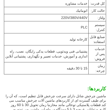
کل قدرت:
خدمات مشاوره
حالت کار:
اتوماتيك
ولتاژ:
220V/380V/440V
سیستم
PLC
کنترل:
صنایع قابل
کارخانه تولید
استفاده:
خدمات
پشتیبانی فنی ویدئویی، قطعات یدکی رایگان، نصب، راه
پس از
اندازی و آموزش، خدمات تعمیر و نگهداری، پشتیبانی آنلاین
فروش:
زمان
15 تا 30 دقیقه
چرخه:
کاربردها:
ماشین چرخش شاتل دارای سرعت چرخش قابل تنظیم است، که آن را
برای طیف گسترده ای از کاربردهای ماشین آلات چرخش مناسب می
کند.قطعات پلاستیکی توخالی مانند مخازنبا زمان تحویل 30 تا 60 روز
کاری و توانایی عرضه 3 تا 5 دستگاه در ماه،اين ماشين مي تونه به