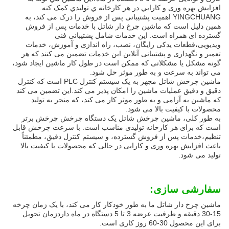
افزايش بهره وری و کارايي در هر کارخانه ي توليدي کمک کنه.
YINGCHUANG اهمیت پشتیبانی پس از فروش را درک می کند، به
همین دلیل است که ماشین چرخ دار شاتل با خدمات پس از فروش
گسترده ای همراه است. این خدمات شامل پشتیبانی فنی
ویدیویی،قطعات یدکی رایگان، نصب، راه اندازی و آموزش، خدمات
تعمیر و نگهداری و پشتیبانی آنلاین.این خدمات تضمین می کنند که هر
گونه مشکل یا مشکلاتی که ممکن است در طول کار ماشین ایجاد شود،
می تواند به سرعت و به طور موثر حل شود.
ماشین چرخش شاتل مجهز به یک سیستم کنترل PLC است که کنترل
دقیق و دقیق عملیات ماشین را امکان پذیر می کند.این تضمین می کند
که ماشین به آرامی و به طور موثر کار می کند، که منجر به تولید
محصولات با کیفیت بالا می شود.
به طور کلی، ماشین چرخش شاتل یک دستگاه چرخش چرخش برتر
است که برای هر کارخانه تولیدی مناسب است. با سرعت چرخش قابل
تنظیم،خدمات پس از فروش گسترده، و سیستم کنترل دقیق، مطمئناً
باعث افزایش بهره وری و کارایی در حالی که محصولات با کیفیت بالا
تولید می شود.
سفارشی سازی:
ماشین چرخ دار شاتل ما به طور خودکار کار می کند، با یک زمان چرخه
15-30 دقیقه.و ظرفیت عرضه 3 تا 5 دستگاه در ماه داردزمان تحویل
برای این محصول 30-60 روز کاری است.