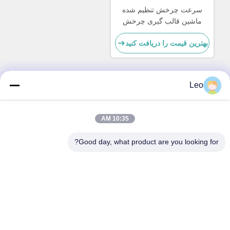
سرعت چرخش تنظیم شده
ماشین قالب گیری چرخش
تجهیزات قالب گیری چرخش
بهترین قیمت را دریافت کنید
تولید سریع
Leo
تماس سریع
10:35 AM
آدرس
شماره 30 جاده Chuangye West، شهر Chunjiang، منطقه
Good day, what product are you looking for?
Xinbei، شهر Changzhou، استان Jiangsu، چین
تلفن
86--15967190727-7:30
ایمیل
rotomould@czyingchuang.com