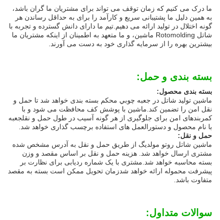
ما درک می کنیم که زمان توقف می تواند برای مشتریان ما گران باشد،
به همین دلیل ما پشتیبانی سریع و کارآمد را برای به حداقل رساندن هر
گونه اختلال در تولید ارائه می دهیم.تیم ما دارای دانش گسترده و تجربه با
شاتل Rotomolding ماشین، و ما متعهد به اطمینان از اینکه مشتریان ما
بیشترین بهره را از سرمایه گذاری خود به دست می آورند.
بسته بندی و حمل:
بسته بندی محصول:
ماشين توليد شاتل در جعبه چوبي محکم بسته بندی خواهد شد تا حمل و
نقل امن را تضمین کند.ماشین با پوشش کف محافظت می شود و با
کمربندهای امن برای جلوگیری از هر گونه آسیب در طول حمل و نقلجعبه
با نام محصول و دستورالعمل های استفاده برچسب گذاری خواهد شد.
حمل و نقل:
ماشين شاتل روتو مولديگ از طريق حمل و نقل به آدرس مشخص شده
مشتری ارسال خواهد شد. هزینه حمل و نقل بر اساس مقصد و وزن
بسته محاسبه خواهد شد.مشتری با یک شماره ردیابی برای نظارت بر
پیشرفت محموله ارائه خواهد شدزمان تحویل ممکن است بسته به مقصد
متفاوت باشد.
سوالات متداول: