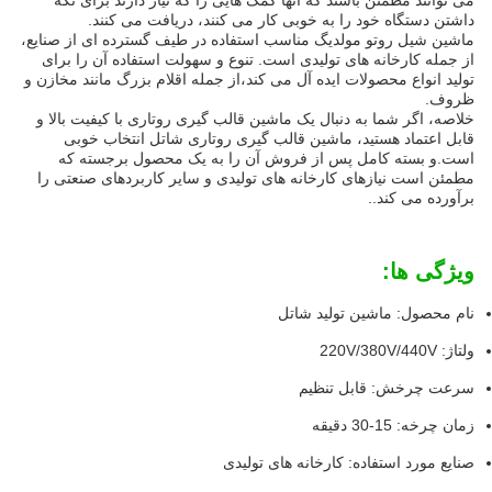
می توانند مطمئن باشند که آنها کمک هایی را که نیاز دارند برای نگه
داشتن دستگاه خود را به خوبی کار می کنند، دریافت می کنند.
ماشین شیل روتو مولدیگ مناسب استفاده در طیف گسترده ای از صنایع،
از جمله کارخانه های تولیدی است. تنوع و سهولت استفاده آن را برای
تولید انواع محصولات ایده آل می کند،از جمله اقلام بزرگ مانند مخازن و
ظروف.
خلاصه، اگر شما به دنبال یک ماشین قالب گیری روتاری با کیفیت بالا و
قابل اعتماد هستید، ماشین قالب گیری روتاری شاتل انتخاب خوبی
است.و بسته کامل پس از فروش آن را به یک محصول برجسته که
مطمئن است نیازهای کارخانه های تولیدی و سایر کاربردهای صنعتی را
برآورده می کند..
ویژگی ها:
نام محصول: ماشين توليد شاتل
ولتاژ: 220V/380V/440V
سرعت چرخش: قابل تنظیم
زمان چرخه: 15-30 دقیقه
صنایع مورد استفاده: کارخانه های تولیدی