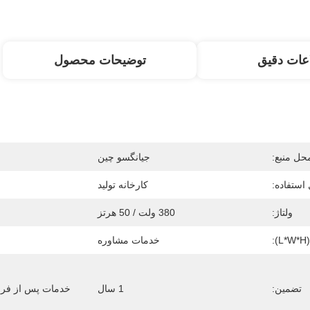
عات دقیق
توضیحات محصول
حل منبع:
جیانگسو چین
 استفاده:
کارخانه تولید
ولتاژ:
380 ولت / 50 هرتز
:
خدمات مشاوره
تضمین:
1 سال
خدمات پس از فرو