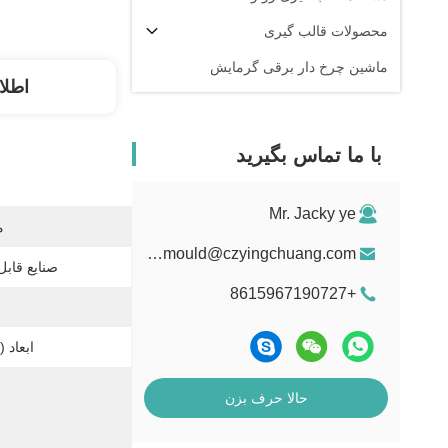
محصولات قالب گیری
ماشین چرخ دار برقی گرمایش
اطلا
با ما تماس بگیرید
Mr. Jacky ye
م
rotomould@czyingchuang.com
صنایع قابل
+8615967190727
ابعاد ((L*W*H)
حالا حرف بزن