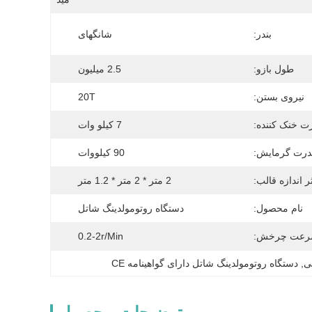
بندر:
شانگهای
طول بازو:
2.5 میلیون
نیروی بستن:
20T
ت خنک کننده:
7 کیلو وات
درت گرمایش:
90 کیلووات
ر اندازه قالب:
2 متر * 2 متر * 1.2 متر
نام محصول:
دستگاه روتومولدینگ شاتل
عت چرخش:
0.2-2r/min
ی
, 
دستگاه روتومولدینگ شاتل دارای گواهینامه CE