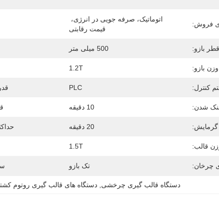
اتوماتیک، صرفه جویی در انرژی، 
ی فروش:
قیمت رقابتی
طر بازو:
500 میلی متر
وزن بازو:
1.2T
م کنترل:
PLC
قدر
نک شدن:
10 دقیقه
ق
گرمایش:
20 دقیقه
حداکث
زن قالب:
1.5T
ی چرخان:
تک بازو
سر
دستگاه قالب گیری چرخشی
, 
دستگاه های قالب گیری روتوم کشت