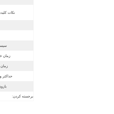
نکات کلید
ق
سیست
زمان خ
زمان 
حداکثر و
بازو
برجسته کردن: