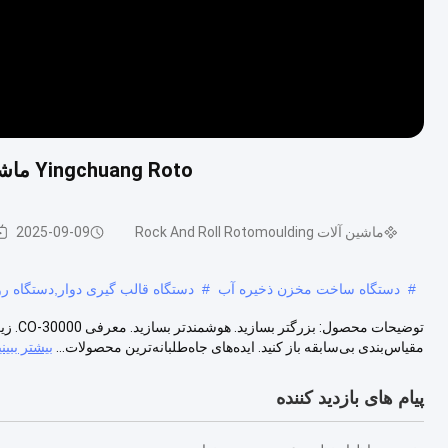
Yingchuang Roto ماشین آلات روتومولڈنگ راک اند رول برای قایق تفریحی
ماشین آلات Rock And Roll Rotomoulding
2025-09-09
#
دستگاه ساخت مخزن ذخیره آب
#
دستگاه قالب گیری دوار,دستگاه روتولو
توضیحا
مقیاس‌بندی بی‌سابقه باز کنید. ایده‌های جاه‌طلبانه‌ترین محصولات...
بیشتر ببینی
پیام های بازدید کننده