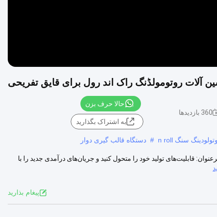
حالا حرف بزن
360 بازدیدها
به اشتراک بگذارید
دینگ سنگ n roll
#
دستگاه قالب گیری دوار
ت محصول: بزرگتر بسازید. هوشمندتر بسازید. معرفی CO-30000. زیرعنوان: قابلیت‌های تولید خود را متحول کنید و جریان‌های درآمدی جدید را با
د
پيغام بذاريد