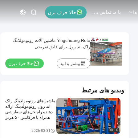
با ما تماس بگیرید
حالا حرف بزن
ها
Yingchuang Roto ماشین آلات روتومولڈنگ
راک اند رول برای قایق تفریحی
بیشتر بدانید
حالا حرف بزن
ویدیو های مرتبط
ماشین‌های روتومولدینگ راک
اند رول روتومولدینگ ارائه
دهنده راه حل‌های سفارشی
همراه با فرکانس ۵۰ هرتز
برای تولید
ماشین آلات Rock And Roll Roto
00:10
2026-03-31
moulding