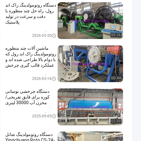
دستگاه روتومولدینگ راک اند
رول، راه حل چند منظوره با
دقت و سرعت در تولید
پلاستیک
ماشین آلات Rock And Roll Roto
00:26
2026-03-20
moulding
ماشین آلات چند منظوره
روتومولدینگ راک اند رول که
با دوام بالا طراحی شده اند و
عملکرد قالب گیری چرخش
را تضمین می کنند
ماشین آلات Rock And Roll Roto
00:44
2026-03-16
moulding
دستگاه چرخشی نوسانی
کوره برای قایق تفریحی/
مخزن آب 30000 لیتری
ماشین آلات Rock And Roll Roto
2025-09-09
moulding
02:00
دستگاه روتومولدینگ شاتل
Yingchuang Roto CS-2A-