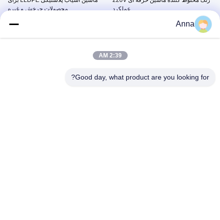
رنگ مخلوط کننده ماشین حرفه ای 220V
ماشین آسیاب پلاستیکی LLDPE برای
عملکرد
محصولات چرخش و غیره
8تجهیزات کمکی
8تجهیزات کمکی
Anna
November 12, 2023
June 26, 2024
2:39 AM
Good day, what product are you looking for?
00:23
00:27
کارخانه تولیدی ینگچوانگ کارایی تولید
تانک های آب مقاوم به مواد شیمیایی با
10000 لیتری ماشین آلات روتومولدی
ظرفیت 200L تا 50000 لیتر مواد
LLDPE
3.آژیر باز آتش سوزی /آژیر راک ن
1ماشين توليد شاتل
رول
November 16, 2023
December 26, 2024
01:11
05:20
ولتاژ دستگاه ساخت مخزن آب 14000
5000 لیتری روک اند رول روتاسیونال
لیتری 220 ولت / 380 ولت / 440 ولت
مولدینگ ماشین تولید کارخانه عملکرد