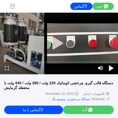
چت
تماس
دستگاه قالب گیری چرخشی اتوماتیک 220 ولت / 380 ولت / 440 ولت با
محفظه گرمایش
8تجهیزات کمکی
November 14, 2023
Keyword:
دستگاه دو محوری روتومودینگ
گپ
تماس با ما